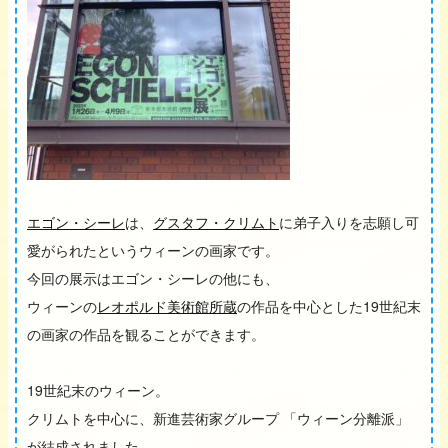
エゴン・シーレ
は、
グスタフ・クリムト
に弟子入りを志願し可
愛がられたというウィーンの画家です。
今回の展示はエゴン・シーレの他にも、
ウィーンの
レオポルド美術館所蔵
の作品を中心とした19世紀末
の画家の作品を観ることができます。
19世紀末のウィーン。
クリムトを中心に、新進芸術家グループ 「ウィーン分離派」
が結成されました。