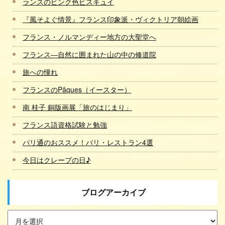
ランスのピンク色ビスキュイ
『風そよぐ情景』フランス印象派・ヴィクトリア朝絵画
フランス・ノルマンディー地方の大聖堂へ
フランス―自然に囲まれた山の中の修道院
旅への憧れ
フランスのPâques（イースター）
南 桂子 銅版画展「旅のはじまり」
フランス語資格試験と勉強
パリ通のおススメ！パリ・レストラン4選
今日はクレープの日♪
ブログアーカイブ