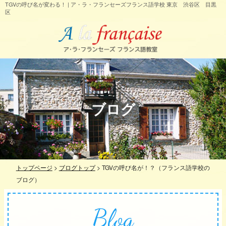
TGVの呼び名が変わる！ | ア・ラ・フランセーズフランス語学校 東京 渋谷区 目黒
区
ブログ
トップページ
>
ブログトップ
>
TGVの呼び名が！？（フランス語学校の
ブログ）
Blog