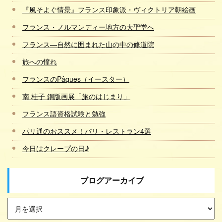
『風そよぐ情景』フランス印象派・ヴィクトリア朝絵画
フランス・ノルマンディー地方の大聖堂へ
フランス―自然に囲まれた山の中の修道院
旅への憧れ
フランスのPâques（イースター）
南 桂子 銅版画展「旅のはじまり」
フランス語資格試験と勉強
パリ通のおススメ！パリ・レストラン4選
今日はクレープの日♪
ブログアーカイブ