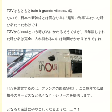
TGVはもともとtrain à grande vitesseの略。
なので、日本の新幹線とは異なり単に“超速い列車”みたいな呼
び名だったわけです。
TGVからinouiという呼び名にかわるそうですが、長年親しまれ
た呼び名は完全に入れ替わるのには時間がかかりそうですね。
TGVを運営するのは、フランスの国鉄SNCF。ここ数年で低価
格帯のサービスなど色々なin○○シリーズを提供します。
となると余計にややこしくなるような……？！