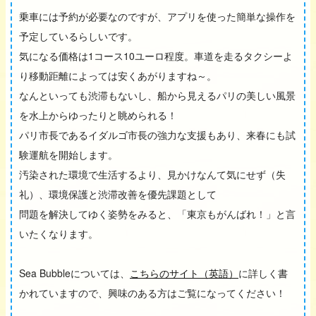
乗車には予約が必要なのですが、アプリを使った簡単な操作を
予定しているらしいです。
気になる価格は1コース10ユーロ程度。車道を走るタクシーよ
り移動距離によっては安くあがりますね～。
なんといっても渋滞もないし、船から見えるパリの美しい風景
を水上からゆったりと眺められる！
パリ市長であるイダルゴ市長の強力な支援もあり、来春にも試
験運航を開始します。
汚染された環境で生活するより、見かけなんて気にせず（失
礼）、環境保護と渋滞改善を優先課題として
問題を解決してゆく姿勢をみると、「東京もがんばれ！」と言
いたくなります。
Sea Bubbleについては、
こちらのサイト（英語）
に詳しく書
かれていますので、興味のある方はご覧になってください！