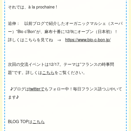
それでは、
à
la prochaine !
追伸： 以前ブログで紹介したオーガニックマルシェ（スーパ
ー）”Bio c’Bon”が、麻布十番に12/9にオープン（日本初）！
詳しくはこちらを見てね →
https://www.bio-c-bon.jp/
次回の交流イベントは12/17。テーマは”フランスの時事問
題”です。詳しくは
こちら
をご覧ください。
♪ブログは
twitterで
もフォロー中！毎日フランス語つぶやいて
ます♪
BLOG TOPは
こちら