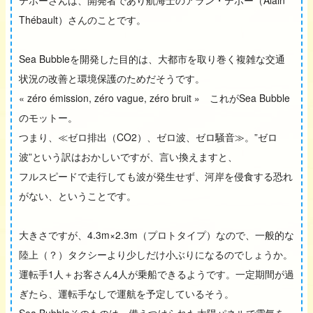
テボーさんは、開発者であり航海士のアラン・テボー（Alain
Thébault）さんのことです。
Sea Bubbleを開発した目的は、大都市を取り巻く複雑な交通
状況の改善と環境保護のためだそうです。
« zéro émission, zéro vague, zéro bruit » これがSea Bubble
のモットー。
つまり、≪ゼロ排出（CO2）、ゼロ波、ゼロ騒音≫。”ゼロ
波”という訳はおかしいですが、言い換えますと、
フルスピードで走行しても波が発生せず、河岸を侵食する恐れ
がない、ということです。
大きさですが、4.3m×2.3m（プロトタイプ）なので、一般的な
陸上（？）タクシーより少しだけ小ぶりになるのでしょうか。
運転手1人＋お客さん4人が乗船できるようです。一定期間が過
ぎたら、運転手なしで運航を予定しているそう。