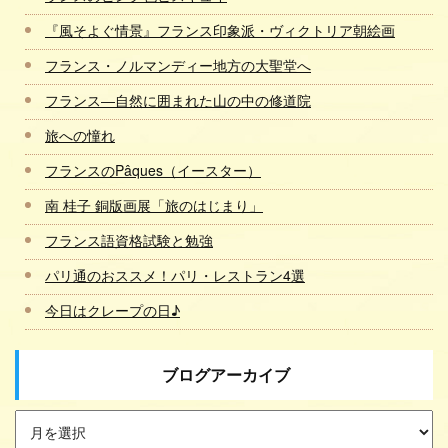
『風そよぐ情景』フランス印象派・ヴィクトリア朝絵画
フランス・ノルマンディー地方の大聖堂へ
フランス―自然に囲まれた山の中の修道院
旅への憧れ
フランスのPâques（イースター）
南 桂子 銅版画展「旅のはじまり」
フランス語資格試験と勉強
パリ通のおススメ！パリ・レストラン4選
今日はクレープの日♪
ブログアーカイブ