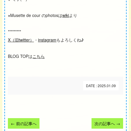
※Musette de cour のphotosは
wiki
より
*********
X（旧twitter）
・
instagram
もよろしくね♪
BLOG TOPは
こちら
DATE : 2025.01.09
←
前の記事へ
次の記事へ
→