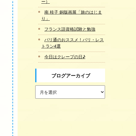
ー）
南 桂子 銅版画展「旅のはじま
り」
フランス語資格試験と勉強
パリ通のおススメ！パリ・レス
トラン4選
今日はクレープの日♪
ブログアーカイブ