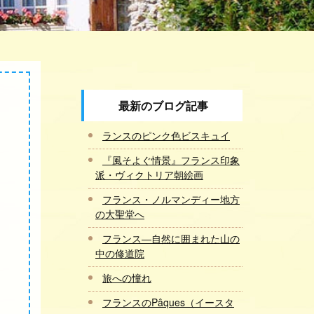
最新のブログ記事
ランスのピンク色ビスキュイ
『風そよぐ情景』フランス印象
派・ヴィクトリア朝絵画
フランス・ノルマンディー地方
の大聖堂へ
フランス―自然に囲まれた山の
中の修道院
旅への憧れ
フランスのPâques（イースタ