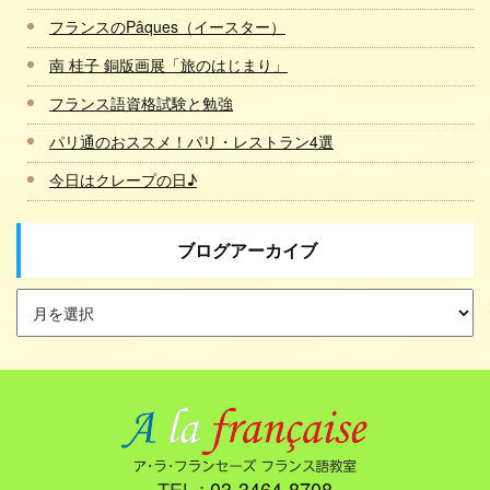
フランスのPâques（イースター）
南 桂子 銅版画展「旅のはじまり」
フランス語資格試験と勉強
パリ通のおススメ！パリ・レストラン4選
今日はクレープの日♪
ブログアーカイブ
TEL :
03-3464-8708