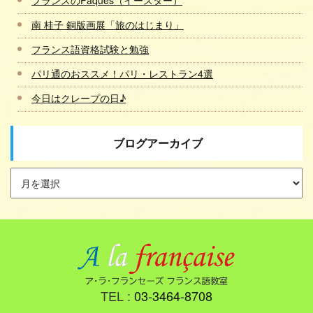
フランスのPâques（イースター）
南 桂子 銅版画展「旅のはじまり」
フランス語資格試験と勉強
パリ通のおススメ！パリ・レストラン4選
今日はクレープの日♪
ブログアーカイブ
TEL :
03-3464-8708