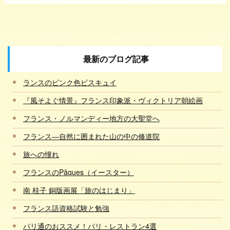
最新のブログ記事
ランスのピンク色ビスキュイ
『風そよぐ情景』フランス印象派・ヴィクトリア朝絵画
フランス・ノルマンディー地方の大聖堂へ
フランス―自然に囲まれた山の中の修道院
旅への憧れ
フランスのPâques（イースター）
南 桂子 銅版画展「旅のはじまり」
フランス語資格試験と勉強
パリ通のおススメ！パリ・レストラン4選