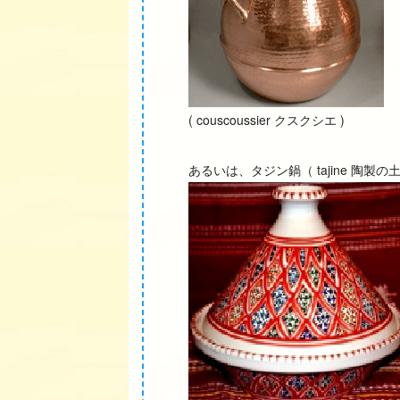
( couscoussier クスクシエ )
あるいは、タジン鍋（ tajine 陶