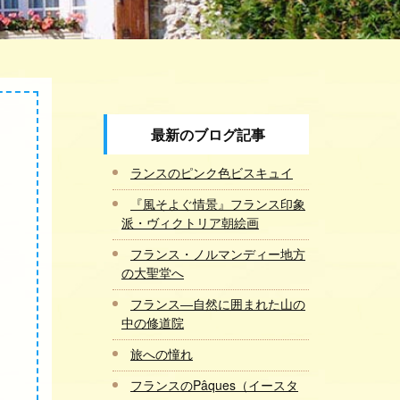
最新のブログ記事
ランスのピンク色ビスキュイ
『風そよぐ情景』フランス印象
派・ヴィクトリア朝絵画
フランス・ノルマンディー地方
の大聖堂へ
フランス―自然に囲まれた山の
中の修道院
旅への憧れ
フランスのPâques（イースタ