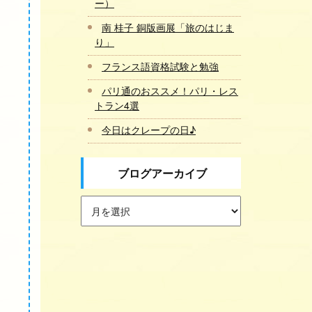
ー）
南 桂子 銅版画展「旅のはじま
り」
フランス語資格試験と勉強
パリ通のおススメ！パリ・レス
トラン4選
今日はクレープの日♪
ブログアーカイブ