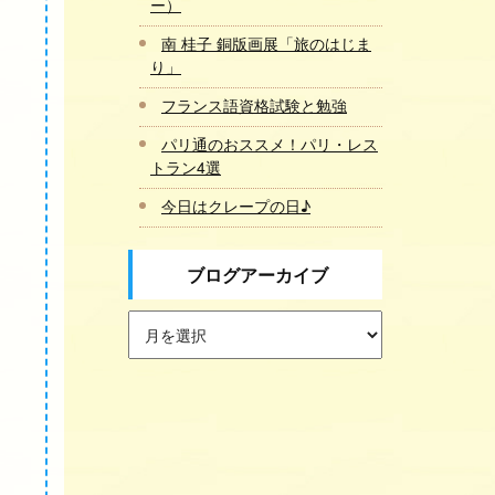
ー）
南 桂子 銅版画展「旅のはじま
り」
フランス語資格試験と勉強
パリ通のおススメ！パリ・レス
トラン4選
今日はクレープの日♪
ブログアーカイブ