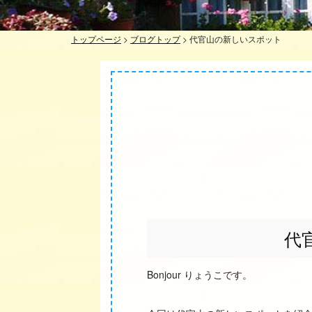
トップページ
>
ブログトップ
>
代官山の新しいスポット
代
Bonjour りょうこです。