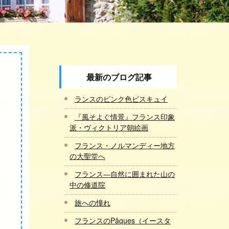
最新のブログ記事
ランスのピンク色ビスキュイ
『風そよぐ情景』フランス印象
派・ヴィクトリア朝絵画
フランス・ノルマンディー地方
の大聖堂へ
フランス―自然に囲まれた山の
中の修道院
旅への憧れ
フランスのPâques（イースタ