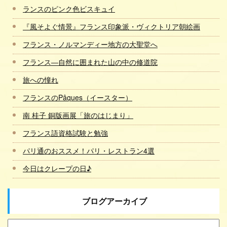
ランスのピンク色ビスキュイ
『風そよぐ情景』フランス印象派・ヴィクトリア朝絵画
フランス・ノルマンディー地方の大聖堂へ
フランス―自然に囲まれた山の中の修道院
旅への憧れ
フランスのPâques（イースター）
南 桂子 銅版画展「旅のはじまり」
フランス語資格試験と勉強
パリ通のおススメ！パリ・レストラン4選
今日はクレープの日♪
ブログアーカイブ