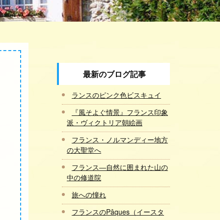
最新のブログ記事
ランスのピンク色ビスキュイ
『風そよぐ情景』フランス印象
派・ヴィクトリア朝絵画
フランス・ノルマンディー地方
の大聖堂へ
フランス―自然に囲まれた山の
中の修道院
旅への憧れ
フランスのPâques（イースタ