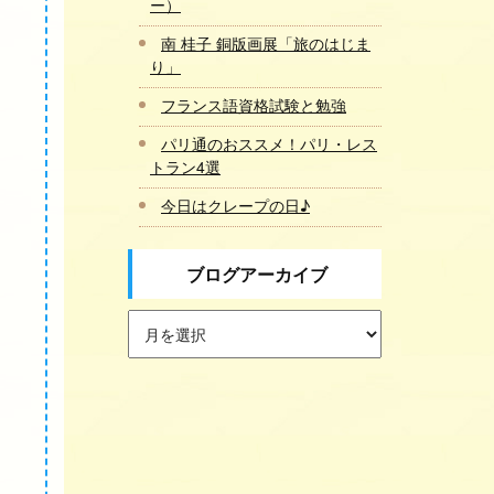
ー）
南 桂子 銅版画展「旅のはじま
り」
フランス語資格試験と勉強
パリ通のおススメ！パリ・レス
トラン4選
今日はクレープの日♪
ブログアーカイブ