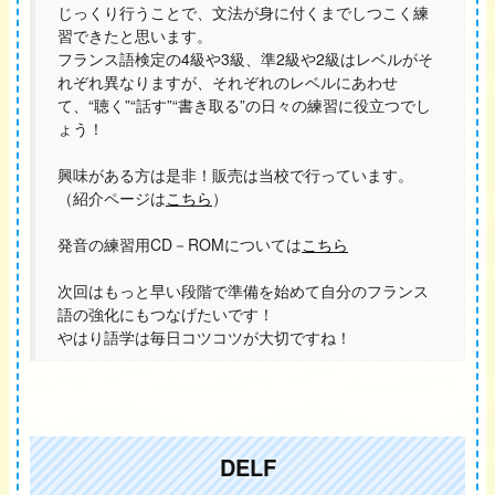
じっくり行うことで、文法が身に付くまでしつこく練
習できたと思います。
フランス語検定の4級や3級、準2級や2級はレベルがそ
れぞれ異なりますが、それぞれのレベルにあわせ
て、“聴く”“話す”“書き取る”の日々の練習に役立つでし
ょう！
興味がある方は是非！販売は当校で行っています。
（紹介ページは
こちら
）
発音の練習用CD－ROMについては
こちら
次回はもっと早い段階で準備を始めて自分のフランス
語の強化にもつなげたいです！
やはり語学は毎日コツコツが大切ですね！
DELF