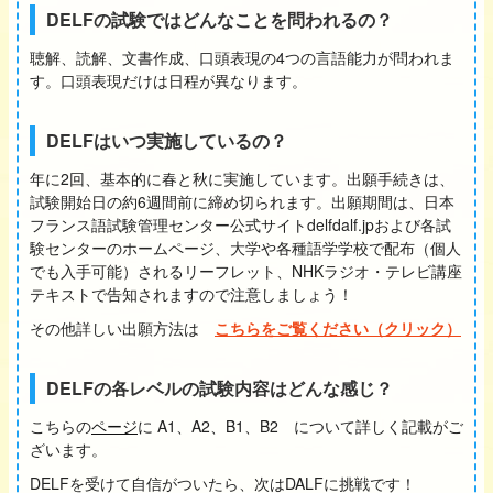
DELFの試験ではどんなことを問われるの？
聴解、読解、文書作成、口頭表現の4つの言語能力が問われま
す。口頭表現だけは日程が異なります。
DELFはいつ実施しているの？
年に2回、基本的に春と秋に実施しています。出願手続きは、
試験開始日の約6週間前に締め切られます。出願期間は、日本
フランス語試験管理センター公式サイトdelfdalf.jpおよび各試
験センターのホームページ、大学や各種語学学校で配布（個人
でも入手可能）されるリーフレット、NHKラジオ・テレビ講座
テキストで告知されますので注意しましょう！
その他詳しい出願方法は
こちらをご覧ください（クリック）
DELFの各レベルの試験内容はどんな感じ？
こちらの
ページ
に A1、A2、B1、B2 について詳しく記載がご
ざいます。
DELFを受けて自信がついたら、次はDALFに挑戦です！