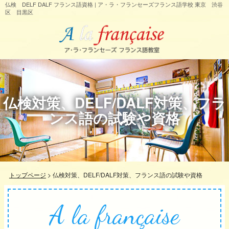
仏検 DELF DALF フランス語資格 | ア・ラ・フランセーズフランス語学校 東京 渋谷
区 目黒区
仏検対策、DELF/DALF対策、フラ
ンス語の試験や資格
トップページ
>
仏検対策、DELF/DALF対策、フランス語の試験や資格
A la française