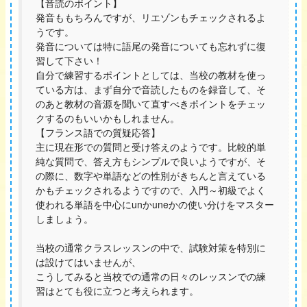
【音読のポイント】
発音ももちろんですが、リエゾンもチェックされるよ
うです。
発音については特に語尾の発音についても忘れずに復
習して下さい！
自分で練習するポイントとしては、当校の教材を使っ
ている方は、まず自分で音読したものを録音して、そ
のあと教材の音源を聞いて直すべきポイントをチェッ
クするのもいいかもしれません。
【フランス語での質疑応答】
主に現在形での質問と受け答えのようです。比較的単
純な質問で、答え方もシンプルで良いようですが、そ
の際に、数字や単語などの性別がきちんと言えている
かもチェックされるようですので、入門～初級でよく
使われる単語を中心にunかuneかの使い分けをマスター
しましょう。
当校の通常クラスレッスンの中で、試験対策を特別に
は設けてはいませんが、
こうしてみると当校での通常の日々のレッスンでの練
習はとても役に立つと考えられます。