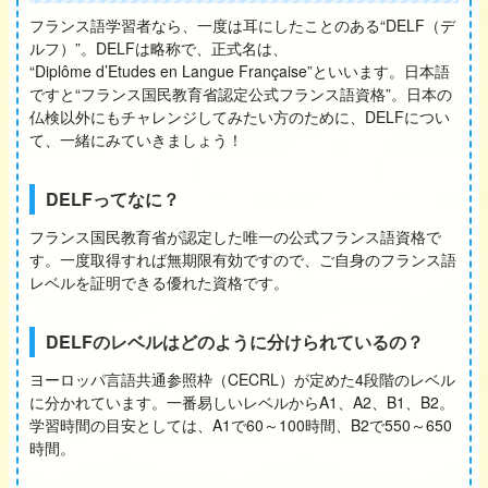
フランス語学習者なら、一度は耳にしたことのある“DELF（デ
ルフ）”。DELFは略称で、正式名は、
“Diplôme d’Etudes en Langue Française”といいます。日本語
ですと“フランス国民教育省認定公式フランス語資格”。日本の
仏検以外にもチャレンジしてみたい方のために、DELFについ
て、一緒にみていきましょう！
DELFってなに？
フランス国民教育省が認定した唯一の公式フランス語資格で
す。一度取得すれば無期限有効ですので、ご自身のフランス語
レベルを証明できる優れた資格です。
DELFのレベルはどのように分けられているの？
ヨーロッパ言語共通参照枠（CECRL）が定めた4段階のレベル
に分かれています。一番易しいレベルからA1、A2、B1、B2。
学習時間の目安としては、A1で60～100時間、B2で550～650
時間。