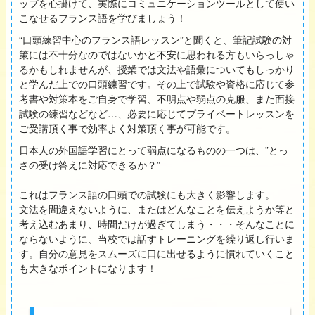
ップを心掛けて、実際にコミュニケーションツールとして使い
こなせるフランス語を学びましょう！
“口頭練習中心のフランス語レッスン”と聞くと、筆記試験の対
策には不十分なのではないかと不安に思われる方もいらっしゃ
るかもしれませんが、授業では文法や語彙についてもしっかり
と学んだ上での口頭練習です。その上で試験や資格に応じて参
考書や対策本をご自身で学習、不明点や弱点の克服、また面接
試験の練習などなど…、必要に応じてプライベートレッスンを
ご受講頂く事で効率よく対策頂く事が可能です。
日本人の外国語学習にとって弱点になるものの一つは、”とっ
さの受け答えに対応できるか？”
これはフランス語の口頭での試験にも大きく影響します。
文法を間違えないように、またはどんなことを伝えようか等と
考え込むあまり、時間だけが過ぎてしまう・・・そんなことに
ならないように、当校では話すトレーニングを繰り返し行いま
す。自分の意見をスムーズに口に出せるように慣れていくこと
も大きなポイントになります！