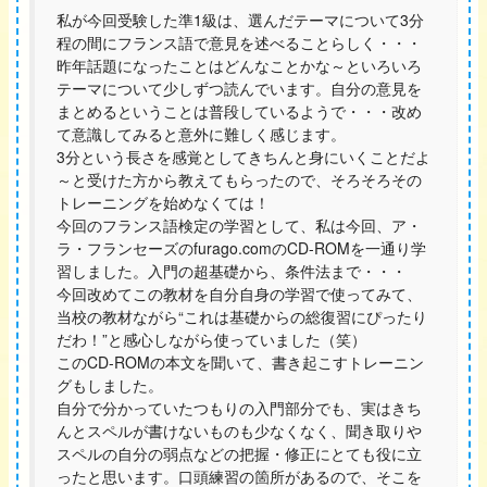
私が今回受験した準1級は、選んだテーマについて3分
程の間にフランス語で意見を述べることらしく・・・
昨年話題になったことはどんなことかな～といろいろ
テーマについて少しずつ読んでいます。自分の意見を
まとめるということは普段しているようで・・・改め
て意識してみると意外に難しく感じます。
3分という長さを感覚としてきちんと身にいくことだよ
～と受けた方から教えてもらったので、そろそろその
トレーニングを始めなくては！
今回のフランス語検定の学習として、私は今回、ア・
ラ・フランセーズのfurago.comのCD-ROMを一通り学
習しました。入門の超基礎から、条件法まで・・・
今回改めてこの教材を自分自身の学習で使ってみて、
当校の教材ながら“これは基礎からの総復習にぴったり
だわ！”と感心しながら使っていました（笑）
このCD-ROMの本文を聞いて、書き起こすトレーニン
グもしました。
自分で分かっていたつもりの入門部分でも、実はきち
んとスペルが書けないものも少なくなく、聞き取りや
スペルの自分の弱点などの把握・修正にとても役に立
ったと思います。口頭練習の箇所があるので、そこを