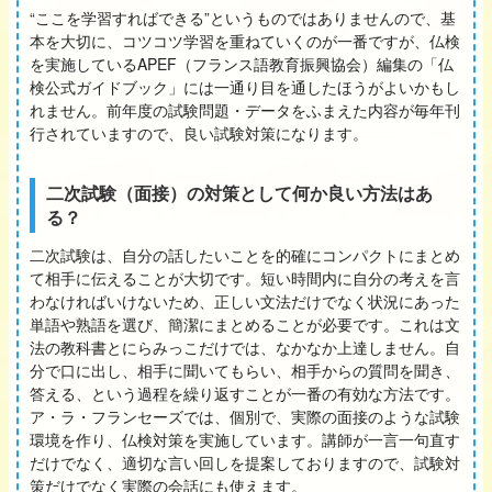
“ここを学習すればできる”というものではありませんので、基
本を大切に、コツコツ学習を重ねていくのが一番ですが、仏検
を実施しているAPEF（フランス語教育振興協会）編集の「仏
検公式ガイドブック」には一通り目を通したほうがよいかもし
れません。前年度の試験問題・データをふまえた内容が毎年刊
行されていますので、良い試験対策になります。
二次試験（面接）の対策として何か良い方法はあ
る？
二次試験は、自分の話したいことを的確にコンパクトにまとめ
て相手に伝えることが大切です。短い時間内に自分の考えを言
わなければいけないため、正しい文法だけでなく状況にあった
単語や熟語を選び、簡潔にまとめることが必要です。これは文
法の教科書とにらみっこだけでは、なかなか上達しません。自
分で口に出し、相手に聞いてもらい、相手からの質問を聞き、
答える、という過程を繰り返すことが一番の有効な方法です。
ア・ラ・フランセーズでは、個別で、実際の面接のような試験
環境を作り、仏検対策を実施しています。講師が一言一句直す
だけでなく、適切な言い回しを提案しておりますので、試験対
策だけでなく実際の会話にも使えます。