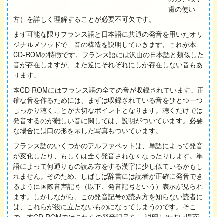
歯の使い
方）を詳しく理解することが必要不可欠です。
まず可能な限りフランス語と日本語に共通の発音を用いたオリ
ジナルメソッドで、音の構造を説明していきます。これが本
CD-ROMの特徴です。フランス語には沢山の日本語と類似した
音が存在しますが、また逆にそれぞれにしか存在しない音もあ
ります。
本CD-ROMにはフランス語の全ての音が収録されています。正
確な音を作るためには、まずは収録されている音をひとつ一つ
しっかり聴くことが大切なポイントとなります。聴くだけでは
発音するのが難しい音に関しては、説明がついています。必要
な場合には口の形を示した写真もついています。
フランス語のいくつかのアルファベットは、単語によって発音
が変化したり、もしくは全く発音されなくなったりします。単
語によって何通りもの読み方をする漢字に少し似ているかもし
れません。そのため、しばしば辞書には読者が正確に発音でき
るように国際音声記号（以下、発音記号という）表示が見られ
ます。しかしながら、この発音記号の読み方を知らない読者に
は、これらが役に立たないものになってしまうのです。そこ
で、本CD-ROMではこれらの発音記号を、 説明しやすい場面