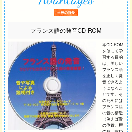
当校の特長
フランス語の発音CD-ROM
本CD-ROM
を使って学
習する目的
は、美しい
フランス語
を正しく発
音できるよ
うになるこ
とです。そ
のためには
フランス語
の音の構造
（例えば舌
の位置、唇
の形、喉や