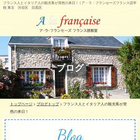
フランス人とイタリア人の観光客が突然の来日！ | ア・ラ・フランセーズフランス語学
校 東京 渋谷区 目黒区
ブログ
トップページ
>
ブログトップ
>
フランス人とイタリア人の観光客が突
然の来日！
Blog