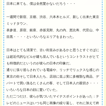
日本に来ても、僕は全然驚かないだろう・・・
一週間で新宿、京都、渋谷、六本木ヒルズ、新しく出来た東京
ミッドタウン、
表参道、原宿、銀座、赤坂見附、丸の内、恵比寿、代官山、中
目黒・・・・といろいろなエリアをまわった。
日本はとても清潔で、古い街並みがあるかと思うとすぐそばに
は超近代的なビルが建ち並んでいるというコントラストがとて
も特徴的だというのが彼らの日本の印象だ。
通りに張り巡らされている電線や、リッチでリュクスな感じの
東京の街そして日本人たち、店頭に並ぶ実に多種類な商品、デ
パートで買い漁るたくさんの客、そして日本人の親切さ・・・
いろいろな日本の顔に驚いていた。
ただ二つだけ、彼らが気づいたマイナスポイントがあった：テ
レビのニュースはいつも同じ画像の繰り返し、それに加えて終