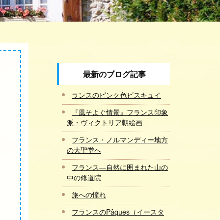
最新のブログ記事
ランスのピンク色ビスキュイ
『風そよぐ情景』フランス印象
派・ヴィクトリア朝絵画
フランス・ノルマンディー地方
の大聖堂へ
フランス―自然に囲まれた山の
中の修道院
旅への憧れ
フランスのPâques（イースタ