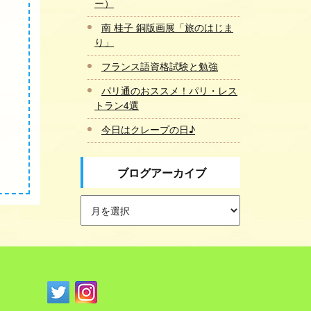
ー）
南 桂子 銅版画展「旅のはじま
り」
フランス語資格試験と勉強
パリ通のおススメ！パリ・レス
トラン4選
今日はクレープの日♪
ブログアーカイブ