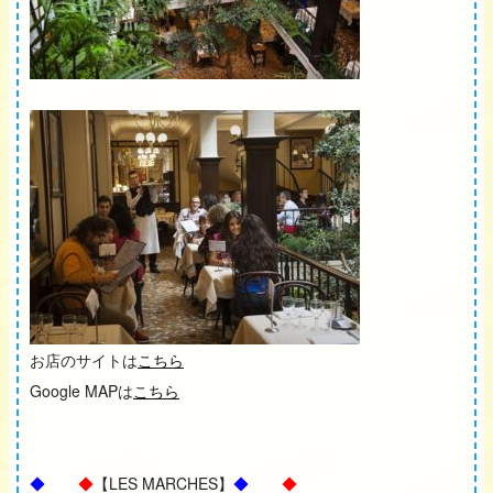
お店のサイトは
こちら
Google MAPは
こちら
◆
◆
◆
【LES MARCHES】
◆
◆
◆