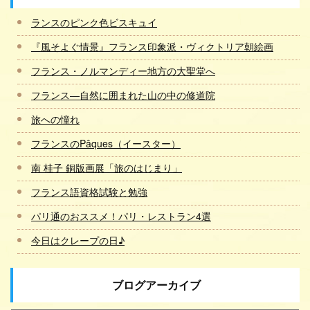
ランスのピンク色ビスキュイ
『風そよぐ情景』フランス印象派・ヴィクトリア朝絵画
フランス・ノルマンディー地方の大聖堂へ
フランス―自然に囲まれた山の中の修道院
旅への憧れ
フランスのPâques（イースター）
南 桂子 銅版画展「旅のはじまり」
フランス語資格試験と勉強
パリ通のおススメ！パリ・レストラン4選
今日はクレープの日♪
ブログアーカイブ