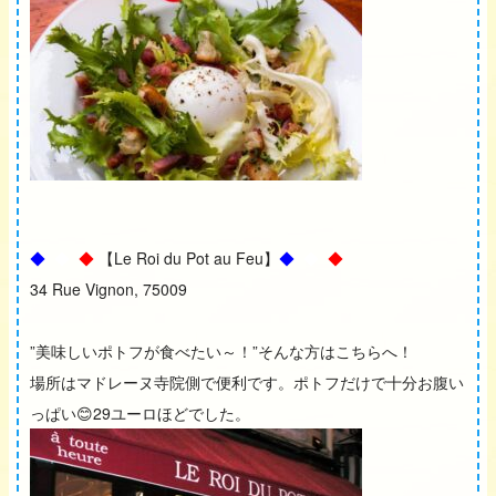
◆
◆
◆
【Le Roi du Pot au Feu】
◆
◆
◆
34 Rue Vignon, 75009
”美味しいポトフが食べたい～！”そんな方はこちらへ！
場所はマドレーヌ寺院側で便利です。ポトフだけで十分お腹い
っぱい😊29ユーロほどでした。