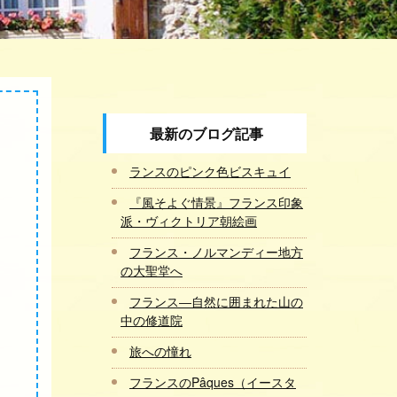
最新のブログ記事
ランスのピンク色ビスキュイ
『風そよぐ情景』フランス印象
派・ヴィクトリア朝絵画
フランス・ノルマンディー地方
の大聖堂へ
フランス―自然に囲まれた山の
中の修道院
旅への憧れ
フランスのPâques（イースタ