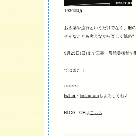
1930年頃
お洒落や流行というだけでなく、服
そんなことも考えながら楽しく眺め
9月25日(日)まで三菱一号館美術館
ではまた！
*********
twitter
・
instagram
もよろしくね♪
BLOG TOPは
こちら