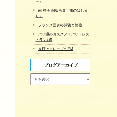
ー）
南 桂子 銅版画展「旅のはじま
り」
フランス語資格試験と勉強
パリ通のおススメ！パリ・レス
トラン4選
今日はクレープの日♪
ブログアーカイブ