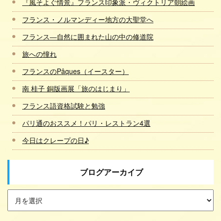
『風そよぐ情景』フランス印象派・ヴィクトリア朝絵画
フランス・ノルマンディー地方の大聖堂へ
フランス―自然に囲まれた山の中の修道院
旅への憧れ
フランスのPâques（イースター）
南 桂子 銅版画展「旅のはじまり」
フランス語資格試験と勉強
パリ通のおススメ！パリ・レストラン4選
今日はクレープの日♪
ブログアーカイブ