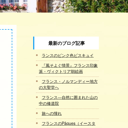
最新のブログ記事
ランスのピンク色ビスキュイ
『風そよぐ情景』フランス印象
派・ヴィクトリア朝絵画
フランス・ノルマンディー地方
の大聖堂へ
フランス―自然に囲まれた山の
中の修道院
旅への憧れ
フランスのPâques（イースタ