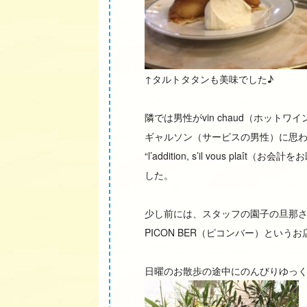
↑タルトタタンも美味でした♪
隣では男性がvin chaud（ホッ
ギャルソン（サービスの男性）に思わず”
“l’addition, s’il vous 
した。
少し前には、スタッフの園子の旦那
PICON BER（ピコンバー）とい
日曜のお散歩の途中にのんびりゆっ