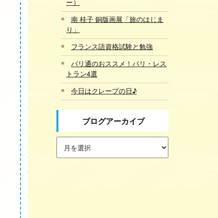
ー）
南 桂子 銅版画展「旅のはじま
り」
フランス語資格試験と勉強
パリ通のおススメ！パリ・レス
トラン4選
今日はクレープの日♪
ブログアーカイブ