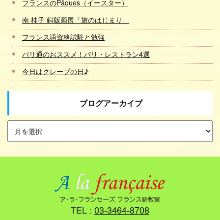
フランスのPâques（イースター）
南 桂子 銅版画展「旅のはじまり」
フランス語資格試験と勉強
パリ通のおススメ！パリ・レストラン4選
今日はクレープの日♪
ブログアーカイブ
TEL :
03-3464-8708