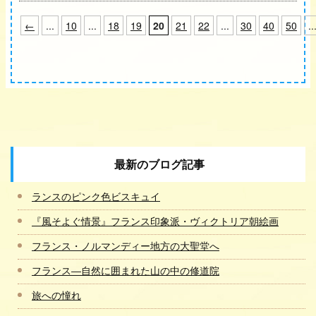
←
...
10
...
18
19
20
21
22
...
30
40
50
..
最新のブログ記事
ランスのピンク色ビスキュイ
『風そよぐ情景』フランス印象派・ヴィクトリア朝絵画
フランス・ノルマンディー地方の大聖堂へ
フランス―自然に囲まれた山の中の修道院
旅への憧れ