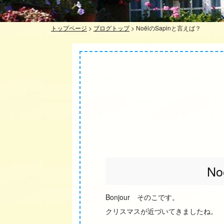
トップページ
>
ブログトップ
>
NoëlのSapinと言えば？
N
Bonjour そのこです。
クリスマスが近づいてきましたね。