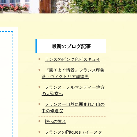
最新のブログ記事
ランスのピンク色ビスキュイ
『風そよぐ情景』フランス印象
派・ヴィクトリア朝絵画
フランス・ノルマンディー地方
の大聖堂へ
フランス―自然に囲まれた山の
中の修道院
旅への憧れ
フランスのPâques（イースタ