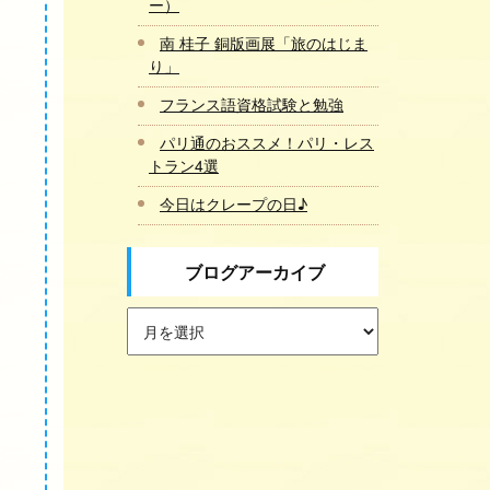
ー）
南 桂子 銅版画展「旅のはじま
り」
フランス語資格試験と勉強
パリ通のおススメ！パリ・レス
トラン4選
今日はクレープの日♪
ブログアーカイブ