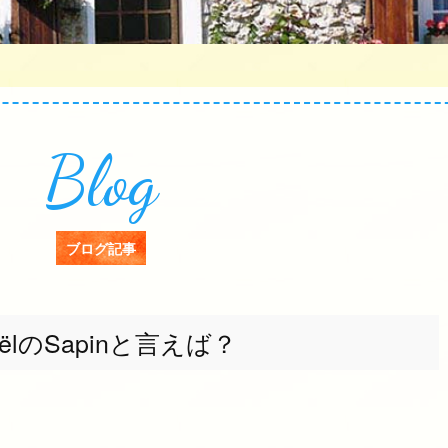
Blog
ブログ記事
oëlのSapinと言えば？