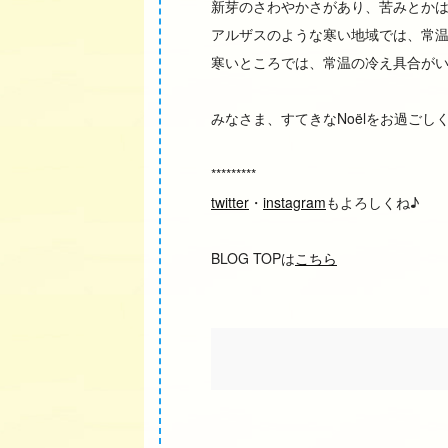
新芽のさわやかさがあり、苦みとか
アルザスのような寒い地域では、常
寒いところでは、常温の冷え具合が
みなさま、すてきなNoëlをお過ごし
*********
twitter
・
instagram
もよろしくね♪
BLOG TOPは
こちら