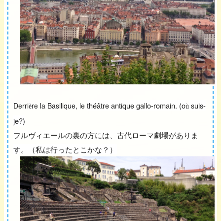
théâtre antique gallo-romain. (o
suis-
Derri
re la Basilique, le
è
ù
je?)
フルヴィエールの裏の方には、古代ローマ劇場がありま
す。（私は行ったとこかな？）