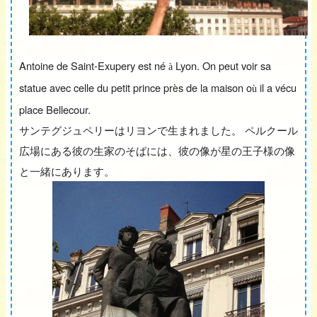
Antoine de Saint-Exupery est né
Lyon. On peut voir sa
à
statue avec celle du petit prince pr
s de la maison o
il a vécu
è
ù
place Bellecour.
サンテグジュペリーはリヨンで生まれました。 ペルクール
広場にある彼の生家のそばには、彼の像が星の王子様の像
と一緒にあります。