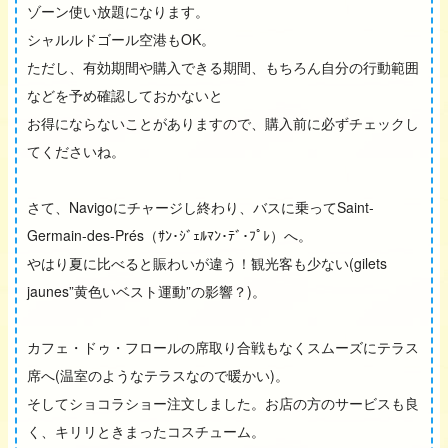
ゾーン使い放題になります。
シャルルドゴール空港もOK。
ただし、有効期間や購入できる期間、もちろん自分の行動範囲
などを予め確認しておかないと
お得にならないことがありますので、購入前に必ずチェックし
てくださいね。
さて、Navigoにチャージし終わり、バスに乗ってSaint-
Germain-des-Prés（ｻﾝ･ｼﾞｪﾙﾏﾝ･ﾃﾞ･ﾌﾟﾚ）へ。
やはり夏に比べると賑わいが違う！観光客も少ない(gilets
jaunes”黄色いベスト運動”の影響？)。
カフェ・ドゥ・フロールの席取り合戦もなくスムーズにテラス
席へ(温室のようなテラスなので暖かい)。
そしてショコラショー注文しました。お店の方のサービスも良
く、キリリときまったコスチューム。