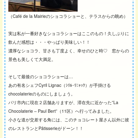
（Café de la Mairieのショコラショーと、テラスからの眺め）
実は私が一番好きなショコラショーはここのもの！久しぶりに
飲んだ感想は・・・やっぱり美味しい！！
濃厚なショコラ、甘さも丁度よく、幸せのひと時♡ 窓からの
景色も美しくて大満足。
そして最後のショコラショーは…
あの有名シェフCyril Lignac（ｼﾘﾙ･ﾘﾆｬｯｸ）が手掛ける
chocolaterieのものにしましょう。
パリ市内に現在２店舗ありますが、滞在先に近かった”La
Chocolaterie – Paul Bert”（11区）へ行ってみました。
小さな道が交差する角には、このチョコレート屋さん以外に彼
のレストランとPâtisserieがドーン！！