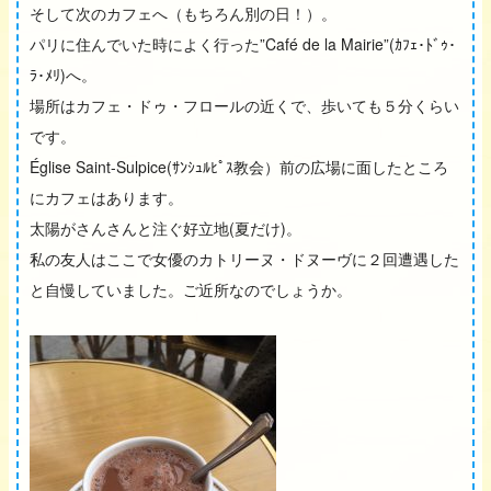
そして次のカフェへ（もちろん別の日！）。
パリに住んでいた時によく行った”Café de la Mairie”(ｶﾌｪ･ﾄﾞｩ･
ﾗ･ﾒﾘ)へ。
場所はカフェ・ドゥ・フロールの近くで、歩いても５分くらい
です。
Église Saint-Sulpice(ｻﾝｼｭﾙﾋﾟｽ教会）前の広場に面したところ
にカフェはあります。
太陽がさんさんと注ぐ好立地(夏だけ)。
私の友人はここで女優のカトリーヌ・ドヌーヴに２回遭遇した
と自慢していました。ご近所なのでしょうか。