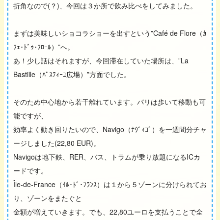
折角なので(？)、今回は３か所で飲み比べをしてみました。
まずは美味しいショコラショーを出すという”Café de Flore（ｶ
ﾌｪ･ﾄﾞｩ･ﾌﾛｰﾙ）”へ。
あ！少し話はそれますが、今回滞在していた場所は、”La
Bastille（ﾊﾞｽﾃｨｰﾕ広場）”方面でした。
そのため中心地から若干離れています。パリは歩いて移動も可
能ですが、
効率よく動き回りたいので、Navigo（ﾅｳﾞｨｺﾞ）を一週間分チャ
ージしました(22,80 EUR)。
Navigoは地下鉄、RER、バス、トラムが乗り放題になるICカ
ードです。
Île-de-France（ｲﾙ･ﾄﾞ･ﾌﾗﾝｽ）は１から５ゾーンに分けられてお
り、ゾーンをまたぐと
金額が増えていきます。でも、22,80ユーロを支払うことで全