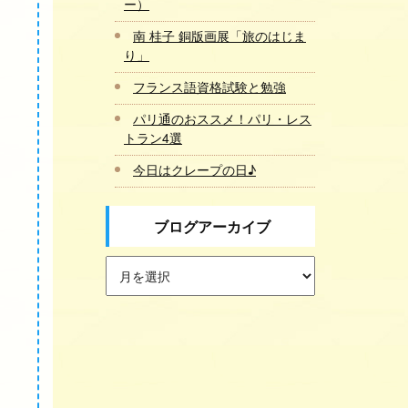
ー）
南 桂子 銅版画展「旅のはじま
り」
フランス語資格試験と勉強
パリ通のおススメ！パリ・レス
トラン4選
今日はクレープの日♪
ブログアーカイブ