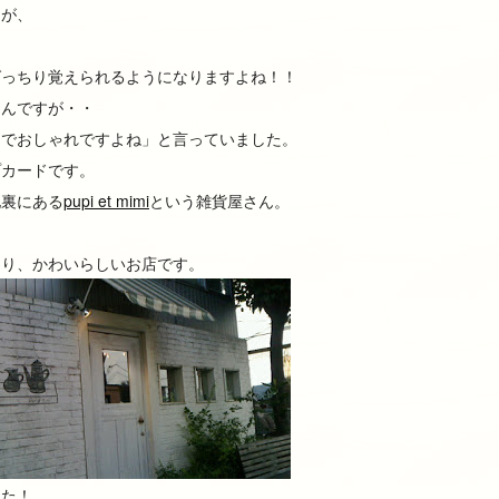
んが、
ばっちり覚えられるようになりますよね！！
なんですが・・
けでおしゃれですよね」と言っていました。
プカードです。
地裏にある
pupi et mimi
という雑貨屋さん。
、
あり、かわいらしいお店です。
した！