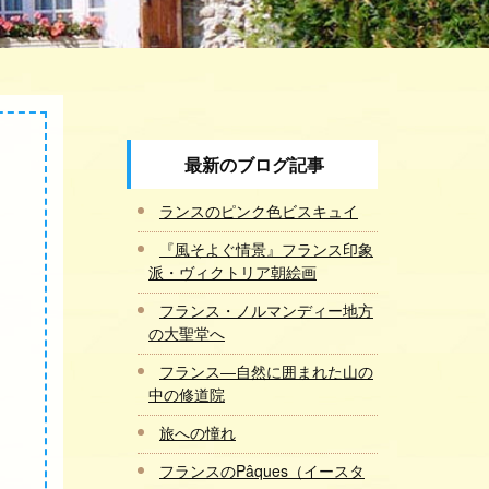
最新のブログ記事
ランスのピンク色ビスキュイ
『風そよぐ情景』フランス印象
派・ヴィクトリア朝絵画
フランス・ノルマンディー地方
の大聖堂へ
フランス―自然に囲まれた山の
中の修道院
旅への憧れ
フランスのPâques（イースタ