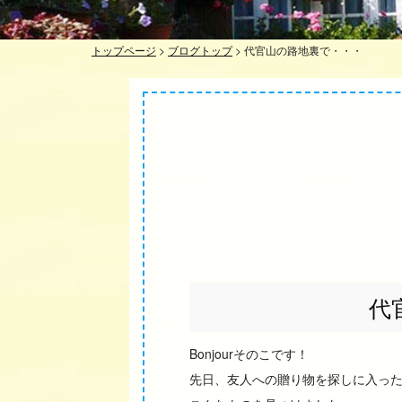
トップページ
>
ブログトップ
>
代官山の路地裏で・・・
代
Bonjourそのこです！
先日、友人への贈り物を探しに入っ