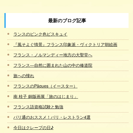
最新のブログ記事
ランスのピンク色ビスキュイ
『風そよぐ情景』フランス印象派・ヴィクトリア朝絵画
フランス・ノルマンディー地方の大聖堂へ
フランス―自然に囲まれた山の中の修道院
旅への憧れ
フランスのPâques（イースター）
南 桂子 銅版画展「旅のはじまり」
フランス語資格試験と勉強
パリ通のおススメ！パリ・レストラン4選
今日はクレープの日♪