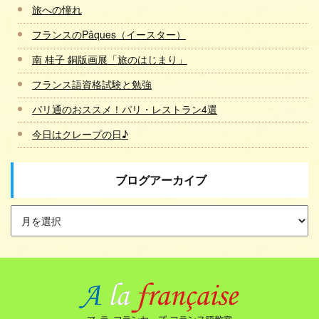
旅への憧れ
フランスのPâques（イースター）
南 桂子 銅版画展「旅のはじまり」
フランス語資格試験と勉強
パリ通のおススメ！パリ・レストラン4選
今日はクレープの日♪
ブログアーカイブ