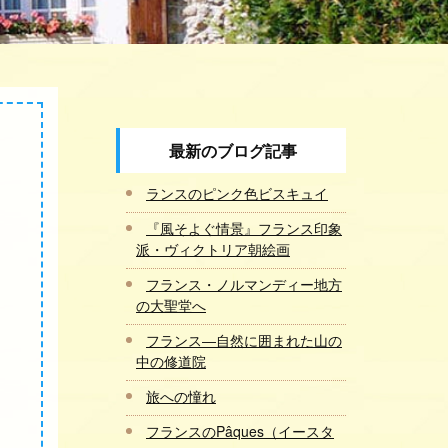
最新のブログ記事
ランスのピンク色ビスキュイ
『風そよぐ情景』フランス印象
派・ヴィクトリア朝絵画
フランス・ノルマンディー地方
の大聖堂へ
フランス―自然に囲まれた山の
中の修道院
旅への憧れ
フランスのPâques（イースタ