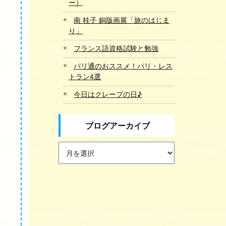
ー）
南 桂子 銅版画展「旅のはじま
り」
フランス語資格試験と勉強
パリ通のおススメ！パリ・レス
トラン4選
今日はクレープの日♪
ブログアーカイブ