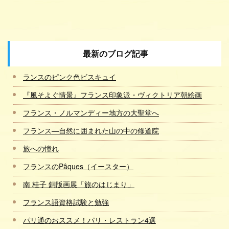
最新のブログ記事
ランスのピンク色ビスキュイ
『風そよぐ情景』フランス印象派・ヴィクトリア朝絵画
フランス・ノルマンディー地方の大聖堂へ
フランス―自然に囲まれた山の中の修道院
旅への憧れ
フランスのPâques（イースター）
南 桂子 銅版画展「旅のはじまり」
フランス語資格試験と勉強
パリ通のおススメ！パリ・レストラン4選