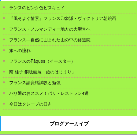
ランスのピンク色ビスキュイ
『風そよぐ情景』フランス印象派・ヴィクトリア朝絵画
フランス・ノルマンディー地方の大聖堂へ
フランス―自然に囲まれた山の中の修道院
旅への憧れ
フランスのPâques（イースター）
南 桂子 銅版画展「旅のはじまり」
フランス語資格試験と勉強
パリ通のおススメ！パリ・レストラン4選
今日はクレープの日♪
ブログアーカイブ