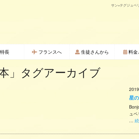
サン=テグジュペ
特長
フランスへ
生徒さんから
料金
本
」タグアーカイブ
2019
星の
Bon
ュペリ
…