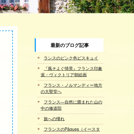
最新のブログ記事
ランスのピンク色ビスキュイ
『風そよぐ情景』フランス印象
派・ヴィクトリア朝絵画
フランス・ノルマンディー地方
の大聖堂へ
フランス―自然に囲まれた山の
中の修道院
旅への憧れ
フランスのPâques（イースタ