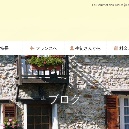
Le Sommet des D
特長
フランスへ
生徒さんから
料金
ブログ