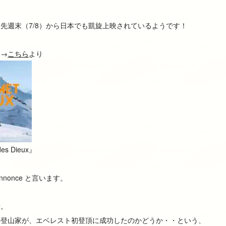
先週末（7/8）から日本でも凱旋上映されているようです！
は→
こちら
より
s Dieux』
nonce と言います。
話。
の登山家が、エベレスト初登頂に成功したのかどうか・・という、