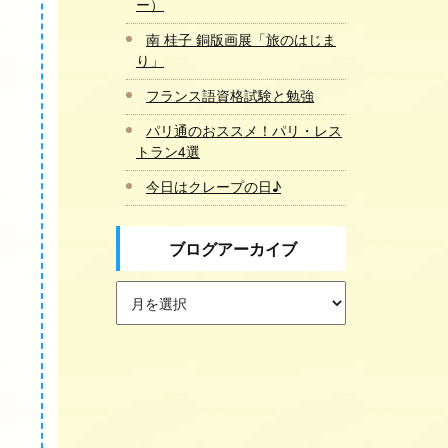
ー）
南 桂子 銅版画展「旅のはじま
り」
フランス語資格試験と勉強
パリ通のおススメ！パリ・レス
トラン4選
今日はクレープの日♪
ブログアーカイブ