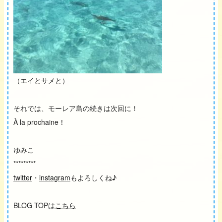
（エイとサメと）
それでは、モーレア島の続きは次回に！
À la prochaine！
ゆみこ
*********
twitter
・
instagram
もよろしくね♪
BLOG TOPは
こちら