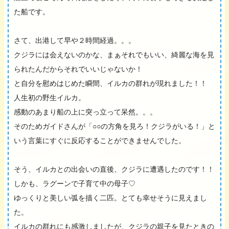
た船です。
さて、出港して早や２時間経過。。。
クジラには会えないのかな、まぁそれでもいい、綺麗な海を見
られたんだからそれでいいじゃないか！
と自分を慰めはじめた瞬間、イルカの群れが現れました！！
人生初の野生イルカ。
感動のあまり船の上に突っ立って呆然。。。
そのためガイドさんが「○○の方角を見ろ！クジラがいる！」と
いう言葉にすぐに反応することができませんでした。
そう、イルカとの出会いの直後、クジラに遭遇したのです！！
しかも、ラグーンで子育て中の母子♡
ゆっくりと美しい弧を描く二匹。とても幸せそうに見えまし
た。
イルカの群れにも感激しましたが、クジラの親子を見たときの