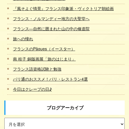
『風そよぐ情景』フランス印象派・ヴィクトリア朝絵画
フランス・ノルマンディー地方の大聖堂へ
フランス―自然に囲まれた山の中の修道院
旅への憧れ
フランスのPâques（イースター）
南 桂子 銅版画展「旅のはじまり」
フランス語資格試験と勉強
パリ通のおススメ！パリ・レストラン4選
今日はクレープの日♪
ブログアーカイブ