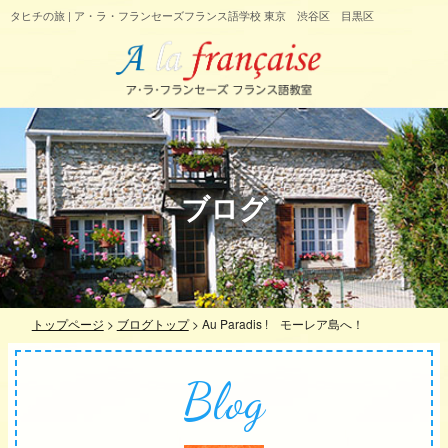
タヒチの旅 | ア・ラ・フランセーズフランス語学校 東京 渋谷区 目黒区
ブログ
トップページ
>
ブログトップ
>
Au Paradis ! モーレア島へ！
Blog