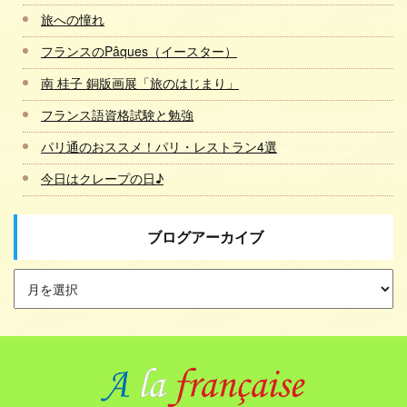
旅への憧れ
フランスのPâques（イースター）
南 桂子 銅版画展「旅のはじまり」
フランス語資格試験と勉強
パリ通のおススメ！パリ・レストラン4選
今日はクレープの日♪
ブログアーカイブ