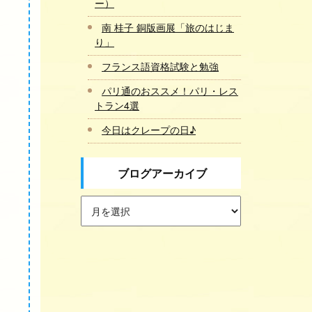
ー）
南 桂子 銅版画展「旅のはじま
り」
フランス語資格試験と勉強
パリ通のおススメ！パリ・レス
トラン4選
今日はクレープの日♪
ブログアーカイブ