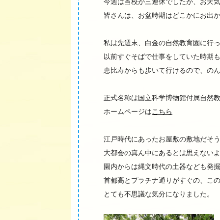
今週は当校が三連休でしたが、お天
皆さんは、お盆時期はどこかにお出
私は先週末、白金の自然教育園に行
以前すぐそばで仕事をしていた時期
恵比寿からも歩いて行けるので、の
正式名称は国立科学博物館付属自然
ホームページは
こちら
江戸時代にあったお屋敷の敷地だそ
大都会の真ん中にあるとは思えない
園内からは縄文時代の土器なども発
首都高とプラチナ通りがすぐの、こ
とても不思議な気分になりました。