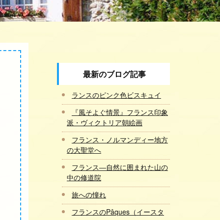
最新のブログ記事
ランスのピンク色ビスキュイ
『風そよぐ情景』フランス印象
派・ヴィクトリア朝絵画
フランス・ノルマンディー地方
の大聖堂へ
フランス―自然に囲まれた山の
中の修道院
旅への憧れ
フランスのPâques（イースタ