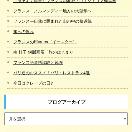
『風そよぐ情景』フランス印象派・ヴィクトリア朝絵画
フランス・ノルマンディー地方の大聖堂へ
フランス―自然に囲まれた山の中の修道院
旅への憧れ
フランスのPâques（イースター）
南 桂子 銅版画展「旅のはじまり」
フランス語資格試験と勉強
パリ通のおススメ！パリ・レストラン4選
今日はクレープの日♪
ブログアーカイブ