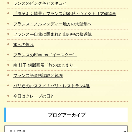
ランスのピンク色ビスキュイ
『風そよぐ情景』フランス印象派・ヴィクトリア朝絵画
フランス・ノルマンディー地方の大聖堂へ
フランス―自然に囲まれた山の中の修道院
旅への憧れ
フランスのPâques（イースター）
南 桂子 銅版画展「旅のはじまり」
フランス語資格試験と勉強
パリ通のおススメ！パリ・レストラン4選
今日はクレープの日♪
ブログアーカイブ