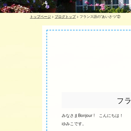
トップページ
>
ブログトップ
>
フランス語の”あいさつ”②
フラ
みなさまBonjour ! こんにちは！
ゆみこです。