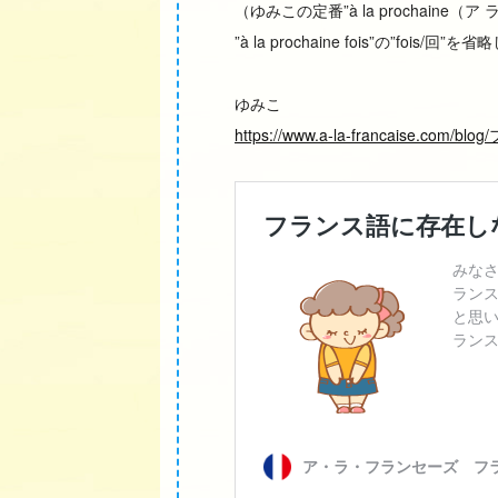
（ゆみこの定番”à la prochaine（
”à la prochaine fois”の”fo
ゆみこ
https://www.a-la-francaise.co