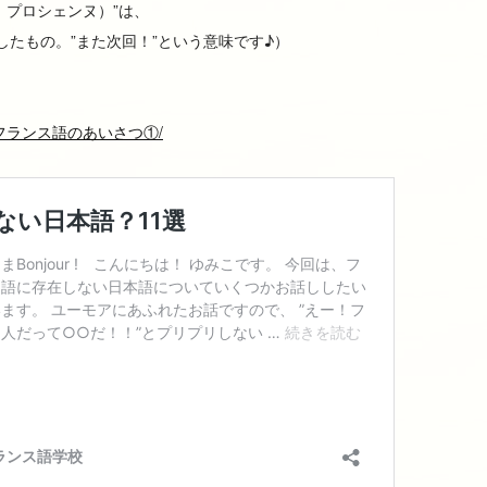
ア ラ プロシェンヌ）”は、
is/回”を省略したもの。”また次回！”という意味です♪）
m/blog/フランス語のあいさつ①/