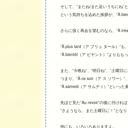
そして、”またね/また近いうちにね”
という気持ちを込めた挨拶が、”À bien
さらに強く再会を望むのなら、”À très 
”À plus tard（ア プリュ タール
”À bientôt（ア ビヤント）”
また、”今晩ね”、”明日ね”、”土曜日
つまり、”À ce soir（ア ス ソワー）”
”À samedi（ア サムディ）”とい
先ほど見た”Au revoir”の後に付ければ、”Au 
”さようなら、また土曜日に！”とな
他にも、いろいろありますよ。