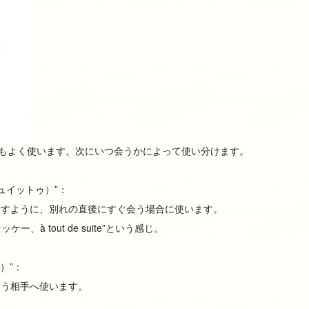
葉もよく使います。次にいつ会うかによって使い分けます。
ゥ スュイットゥ）”：
ite”が表すように、別れの直後にすぐ会う場合に使います。
、à tout de suite”という感じ。
ルー）”：
会う相手へ使います。