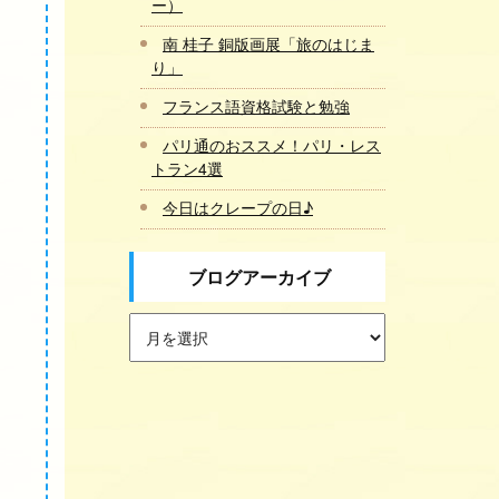
ー）
南 桂子 銅版画展「旅のはじま
り」
フランス語資格試験と勉強
パリ通のおススメ！パリ・レス
トラン4選
今日はクレープの日♪
ブログアーカイブ