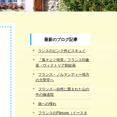
最新のブログ記事
ランスのピンク色ビスキュイ
『風そよぐ情景』フランス印象
派・ヴィクトリア朝絵画
フランス・ノルマンディー地方
の大聖堂へ
フランス―自然に囲まれた山の
中の修道院
旅への憧れ
フランスのPâques（イースタ