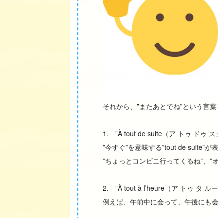
それから、”またあとでね”という言
1. ”À tout de suite（ア トゥ ド
”今すぐ”を意味する”tout de su
”ちょっとコンビニ行ってくるね”、”オッケー
2. ”À tout à l’heure（ア トゥ タ 
例えば、午前中に会って、午後にも