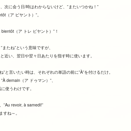
と、次に会う日/時はわからないけど、”またいつかね！”
tôt（ア ビヤント）”。
bientôt（ア トレ ビヤント）”！
）”も、”またね”という意味ですが、
よりももっと近い、翌日や翌々日あたりを指す時に使います。
にね”と言いたい時は、それぞれの単語の前に”À”を付けるだけ。
、”À demain（ア ドゥマン）”、
った風に使うわけです。
revoir, à samedi!”
りますね～。