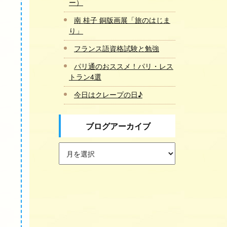
ー）
南 桂子 銅版画展「旅のはじま
り」
フランス語資格試験と勉強
パリ通のおススメ！パリ・レス
トラン4選
今日はクレープの日♪
ブログアーカイブ