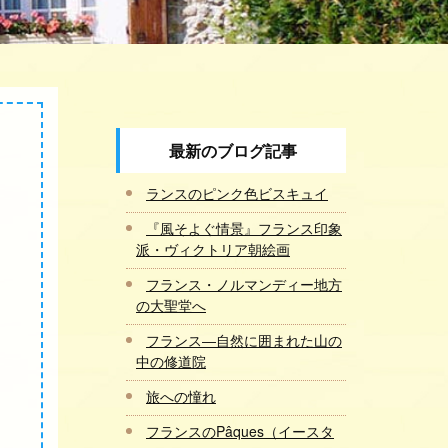
最新のブログ記事
ランスのピンク色ビスキュイ
『風そよぐ情景』フランス印象
派・ヴィクトリア朝絵画
フランス・ノルマンディー地方
の大聖堂へ
フランス―自然に囲まれた山の
中の修道院
旅への憧れ
フランスのPâques（イースタ