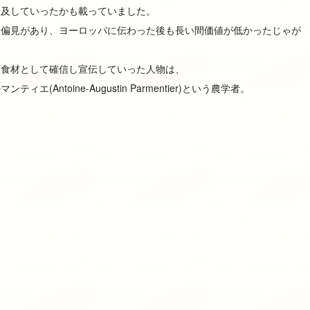
普及していったかも載っていました。
う偏見があり、ヨーロッパに伝わった後も長い間価値が低かったじゃが
な食材として確信し宣伝していった人物は、
(Antoine-Augustin Parmentier)という農学者。