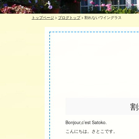
トップページ
>
ブログトップ
>
割れないワイングラス
割
Bonjour,c’est Satoko.
こんにちは。さとこです。