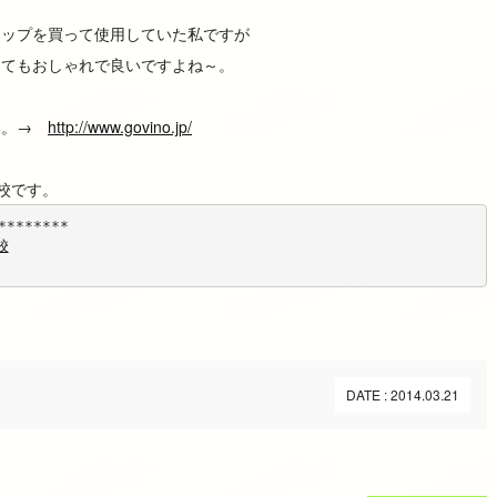
コップを買って使用していた私ですが
ってもおしゃれで良いですよね～。
い。→
http://www.govino.jp/
休校です。
********
校
DATE : 2014.03.21