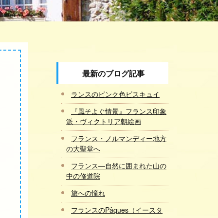
最新のブログ記事
ランスのピンク色ビスキュイ
『風そよぐ情景』フランス印象
派・ヴィクトリア朝絵画
フランス・ノルマンディー地方
の大聖堂へ
フランス―自然に囲まれた山の
中の修道院
旅への憧れ
フランスのPâques（イースタ