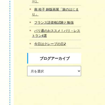
ー）
南 桂子 銅版画展「旅のはじま
り」
フランス語資格試験と勉強
パリ通のおススメ！パリ・レス
トラン4選
今日はクレープの日♪
ブログアーカイブ