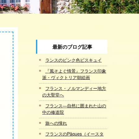
最新のブログ記事
ランスのピンク色ビスキュイ
『風そよぐ情景』フランス印象
派・ヴィクトリア朝絵画
フランス・ノルマンディー地方
の大聖堂へ
フランス―自然に囲まれた山の
中の修道院
旅への憧れ
フランスのPâques（イースタ