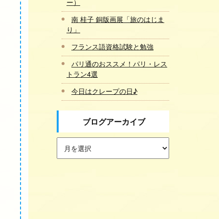
ー）
南 桂子 銅版画展「旅のはじま
り」
フランス語資格試験と勉強
パリ通のおススメ！パリ・レス
トラン4選
今日はクレープの日♪
ブログアーカイブ