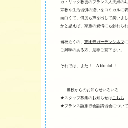
カトリック教徒のフランス人夫婦の4
宗教や生活習慣の違いをコミカルに
面白くて、何度も声を出して笑いま
かと思えば、家族の愛情にも触れら
当校近くの、
恵比寿ガーデンシネマ
に
ご興味のある方、是非ご覧下さい。
それでは、また！ A bientot !!
—当校からのお知らせいろいろ—
★スタッフ募集のお知らせは
こちら
★フランス語旅行会話講習会につい