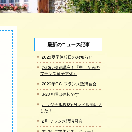
最新のニュース記事
2026夏季休校日のお知らせ
7/20は特別講座！『中世からの
フランス菓子文化』
2026年GW フランス語講習会
3/23月曜は休校です
オリジナル教材が4レベル揃いま
した！
2月 フランス語講習会
25-26 年末年始スケジュール