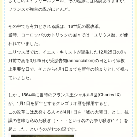
さてこのエイプリールフール、その起源には諸説ありますが、
フランスが舞台の説がほとんど。
その中でも有力とされる説は、16世紀の暦改革。
当時、ヨーロッパのカトリックの国々では「ユリウス暦」が使
われていました。
ユリウス暦では、イエス・キリストが誕生した12月25日の9ヶ
月前である3月25日が受胎告知(annunciation)の日という宗教
上重要な日で、そこから4月1日までを新年の始まりとして祝っ
ていました。
しかし1564年に当時のフランス王シャルル9世(Charles IX)
が、1月1日を新年とするグレゴリオ暦を採用すると、
この改革には反発する人々が4月1日を「嘘の大晦日」とし、抗
議の意味も込めた騒ぎ（・・・という名のお祭り騒ぎ(^-^;）を
起こした、というのが1つの説です。