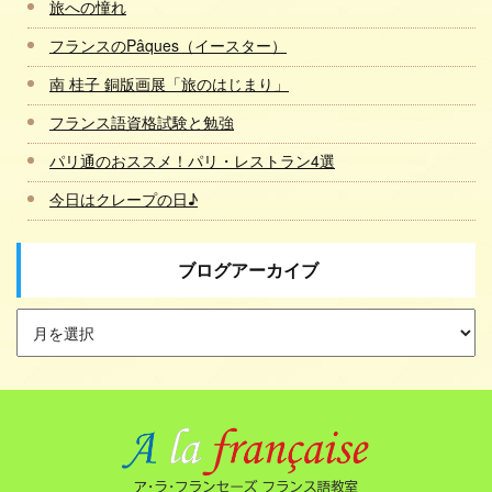
旅への憧れ
フランスのPâques（イースター）
南 桂子 銅版画展「旅のはじまり」
フランス語資格試験と勉強
パリ通のおススメ！パリ・レストラン4選
今日はクレープの日♪
ブログアーカイブ