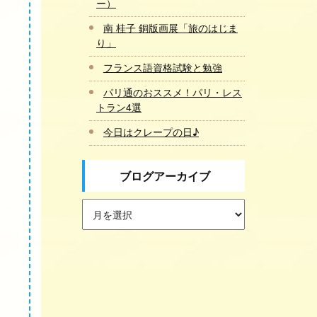
ー）
南 桂子 銅版画展「旅のはじま
り」
フランス語資格試験と勉強
パリ通のおススメ！パリ・レス
トラン4選
今日はクレープの日♪
ブログアーカイブ