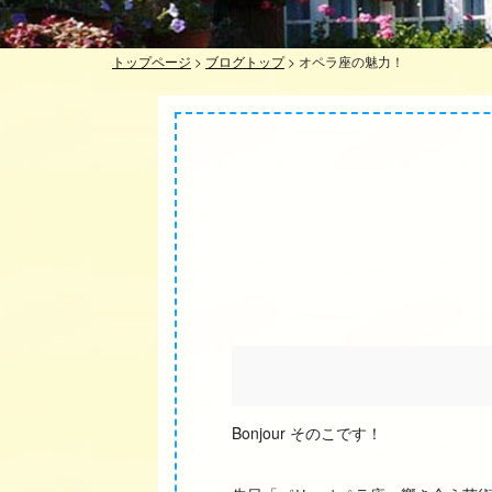
トップページ
>
ブログトップ
>
オペラ座の魅力！
Bonjour そのこです！