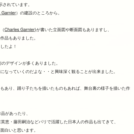
示されています。
s Garnier
）の建設のところから。
エ（
Charles Garnier
)が書いた立面図や断面図もありますし、
の作品もありました。
ましたよ！
美術のデザインが多くありました。
形になっていくのだよな・・と興味深く観ることが出来ました。
のもあり、踊り子たちを描いたものもあれば、舞台裏の様子を描いた作
作品があったり、
森英恵・藤田嗣治などパリで活躍した日本人の作品も出てきて、
も面白いと思います。