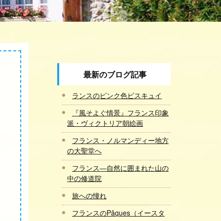
最新のブログ記事
ランスのピンク色ビスキュイ
『風そよぐ情景』フランス印象
派・ヴィクトリア朝絵画
フランス・ノルマンディー地方
の大聖堂へ
フランス―自然に囲まれた山の
中の修道院
旅への憧れ
フランスのPâques（イースタ