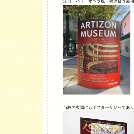
先日「パリ・オペラ座 響き合う芸
当校の玄関にもポスターが貼ってあ