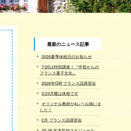
最新のニュース記事
2026夏季休校日のお知らせ
7/20は特別講座！『中世からの
フランス菓子文化』
2026年GW フランス語講習会
3/23月曜は休校です
オリジナル教材が4レベル揃いま
した！
2月 フランス語講習会
25-26 年末年始スケジュール