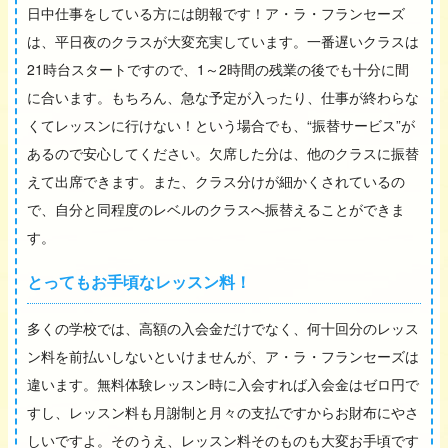
日中仕事をしている方には朗報です！ア・ラ・フランセーズ
は、平日夜のクラスが大変充実しています。一番遅いクラスは
21時台スタートですので、1～2時間の残業の後でも十分に間
に合います。もちろん、急な予定が入ったり、仕事が終わらな
くてレッスンに行けない！という場合でも、“振替サービス”が
あるので安心してください。欠席した分は、他のクラスに振替
えて出席できます。また、クラス分けが細かくされているの
で、自分と同程度のレベルのクラスへ振替えることができま
す。
とってもお手頃なレッスン料！
多くの学校では、高額の入会金だけでなく、何十回分のレッス
ン料を前払いしないといけませんが、ア・ラ・フランセーズは
違います。無料体験レッスン時に入会すれば入会金はゼロ円で
すし、レッスン料も月謝制と月々の支払ですからお財布にやさ
しいですよ。そのうえ、レッスン料そのものも大変お手頃です