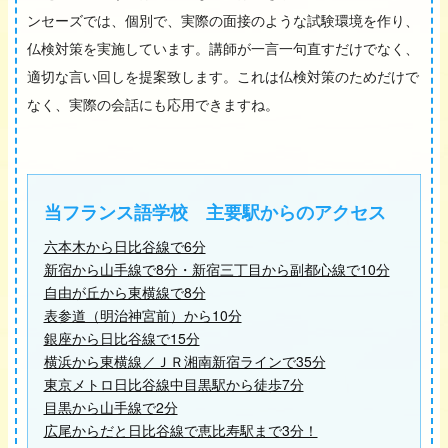
ンセーズでは、個別で、実際の面接のような試験環境を作り、
仏検対策を実施しています。講師が一言一句直すだけでなく、
適切な言い回しを提案致します。これは仏検対策のためだけで
なく、実際の会話にも応用できますね。
当フランス語学校 主要駅からのアクセス
六本木から日比谷線で6分
新宿から山手線で8分・新宿三丁目から副都心線で10分
自由が丘から東横線で8分
表参道（明治神宮前）から10分
銀座から日比谷線で15分
横浜から東横線／ＪＲ湘南新宿ラインで35分
東京メトロ日比谷線中目黒駅から徒歩7分
目黒から山手線で2分
広尾からだと日比谷線で恵比寿駅まで3分！