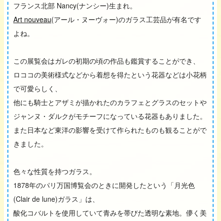
フランス北部 Nancy(ナンシー)生まれ。
Art nouveau
(アール・ヌーヴォー)のガラス工芸品が有名です
よね。
この展覧会はガレの初期の頃の作品も鑑賞することができ、
ロココの美術様式などから着想を得たという花器などは小花柄
で可愛らしく、
他にも騎士とアザミが描かれたのカラフェとグラスのセットや
ジャンヌ・ダルクがモチーフになっている花器もありました。
また日本など東洋の影響を受けて作られたものも観ることがで
きました。
色々な性質を持つガラス。
1878年のパリ万国博覧会のときに開発したという「月光色
(Clair de lune)ガラス」は、
酸化コバルトを使用していて青みを帯びた透明な素地。儚く美