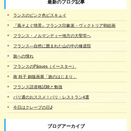
最新のブログ記事
ランスのピンク色ビスキュイ
『風そよぐ情景』フランス印象派・ヴィクトリア朝絵画
フランス・ノルマンディー地方の大聖堂へ
フランス―自然に囲まれた山の中の修道院
旅への憧れ
フランスのPâques（イースター）
南 桂子 銅版画展「旅のはじまり」
フランス語資格試験と勉強
パリ通のおススメ！パリ・レストラン4選
今日はクレープの日♪
ブログアーカイブ