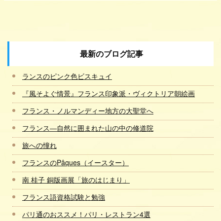
最新のブログ記事
ランスのピンク色ビスキュイ
『風そよぐ情景』フランス印象派・ヴィクトリア朝絵画
フランス・ノルマンディー地方の大聖堂へ
フランス―自然に囲まれた山の中の修道院
旅への憧れ
フランスのPâques（イースター）
南 桂子 銅版画展「旅のはじまり」
フランス語資格試験と勉強
パリ通のおススメ！パリ・レストラン4選